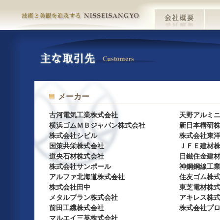
メーカー
古河電気工業株式会社
天野アルミ
横浜ゴムＭＢジャパン株式会社
新日本構研
株式会社シビル
株式会社東
国策共栄株式会社
ＪＦＥ建材
道央石材株式会社
日鐵住金建
株式会社サンポール
神鋼鋼線工
アルファ北海道株式会社
住友ゴム株
株式会社田中
東芝電材株
メタルプラン株式会社
アキレス株
前田工繊株式会社
株式会社プ
マルエイ三英株式会社