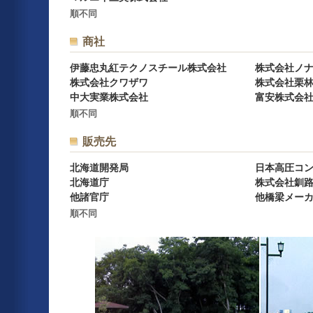
順不同
商社
伊藤忠丸紅テクノスチール株式会社
株式会社ノ
株式会社クワザワ
株式会社栗
中大実業株式会社
富安株式会
順不同
販売先
北海道開発局
日本高圧コ
北海道庁
株式会社釧
他諸官庁
他橋梁メー
順不同